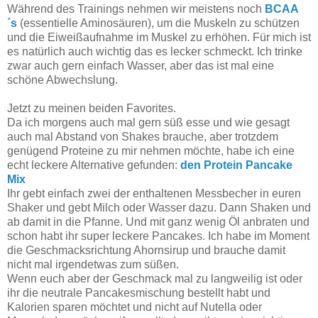
Während des Trainings nehmen wir meistens noch
BCAA
´s
(essentielle Aminosäuren), um die Muskeln zu schützen
und die Eiweißaufnahme im Muskel zu erhöhen. Für mich ist
es natürlich auch wichtig das es lecker schmeckt. Ich trinke
zwar auch gern einfach Wasser, aber das ist mal eine
schöne Abwechslung.
Jetzt zu meinen beiden Favorites.
Da ich morgens auch mal gern süß esse und wie gesagt
auch mal Abstand von Shakes brauche, aber trotzdem
genügend Proteine zu mir nehmen möchte, habe ich eine
echt leckere Alternative gefunden:
den Protein Pancake
Mix
Ihr gebt einfach zwei der enthaltenen Messbecher in euren
Shaker und gebt Milch oder Wasser dazu. Dann Shaken und
ab damit in die Pfanne. Und mit ganz wenig Öl anbraten und
schon habt ihr super leckere Pancakes. Ich habe im Moment
die Geschmacksrichtung Ahornsirup und brauche damit
nicht mal irgendetwas zum süßen.
Wenn euch aber der Geschmack mal zu langweilig ist oder
ihr die neutrale Pancakesmischung bestellt habt und
Kalorien sparen möchtet und nicht auf Nutella oder