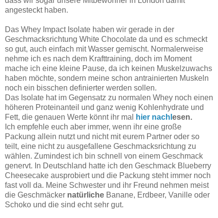
dass wir sogar unsere Mitbewohner in London damit
angesteckt haben.
Das Whey Impact Isolate haben wir gerade in der
Geschmacksrichtung White Chocolate da und es schmeckt
so gut, auch einfach mit Wasser gemischt. Normalerweise
nehme ich es nach dem Krafttraining, doch im Moment
mache ich eine kleine Pause, da ich keinen Muskelzuwachs
haben möchte, sondern meine schon antrainierten Muskeln
noch ein bisschen definierter werden sollen.
Das Isolate hat im Gegensatz zu normalen Whey noch einen
höheren Proteinanteil und ganz wenig Kohlenhydrate und
Fett, die genauen Werte könnt ihr mal
hier nachl
esen.
Ich empfehle euch aber immer, wenn ihr eine große
Packung allein nutzt und nicht mit eurem Partner oder so
teilt, eine nicht zu ausgefallene Geschmacksrichtung zu
wählen. Zumindest ich bin schnell von einem Geschmack
genervt. In Deutschland hatte ich den Geschmack Blueberry
Cheesecake ausprobiert und die Packung steht immer noch
fast voll da. Meine Schwester und ihr Freund nehmen meist
die Geschmäcker
natürliche
Banane, Erdbeer, Vanille oder
Schoko und die sind echt sehr gut.