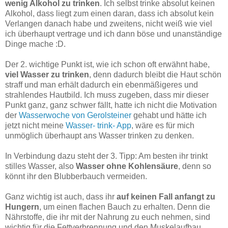
wenig Alkohol zu trinken
. Ich selbst trinke absolut keinen
Alkohol, dass liegt zum einen daran, dass ich absolut kein
Verlangen danach habe und zweitens, nicht weiß wie viel
ich überhaupt vertrage und ich dann böse und unanständige
Dinge mache :D.
Der 2. wichtige Punkt ist, wie ich schon oft erwähnt habe,
viel Wasser zu trinken
, denn dadurch bleibt die Haut schön
straff und man erhält dadurch ein ebenmäßigeres und
strahlendes Hautbild. Ich muss zugeben, dass mir dieser
Punkt ganz, ganz schwer fällt, hatte ich nicht die Motivation
der
Wasserwoche von Gerolsteiner
gehabt und hätte ich
jetzt nicht meine
Wasser- trink- App
, wäre es für mich
unmöglich überhaupt ans Wasser trinken zu denken.
In Verbindung dazu steht der 3. Tipp: Am besten ihr trinkt
stilles Wasser, also
Wasser ohne Kohlensäure
, denn so
könnt ihr den Blubberbauch vermeiden.
Ganz wichtig ist auch, dass ihr
auf keinen Fall anfangt zu
Hungern
, um einen flachen Bauch zu erhalten. Denn die
Nährstoffe, die ihr mit der Nahrung zu euch nehmen, sind
wichtig für die Fettverbrennung und den Muskelaufbau.