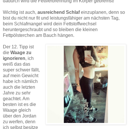
dadurch wird die Fettverbrennung im Körper gebremst!
Wichtig ist auch,
ausreichend Schlaf
einzuplanen, denn so
bist du nicht nur fit und leistungsfähiger am nächsten Tag,
beim Schlafmangel wird dein Fettstoffwechsel
heruntergeschraubt und so bleiben die kleinen
Fettpölsterchen am Bauch hängen.
Der 12. Tipp ist
die
Waage zu
ignorieren
, ich
weiß das das
super schwer fällt,
auf mein Gewicht
habe ich nämlich
auch die letzten
Jahre zu sehr
geachtet. Am
besten ist es die
Waage gleich
über den Jordan
zu werfen, denn
ich selbst besitze