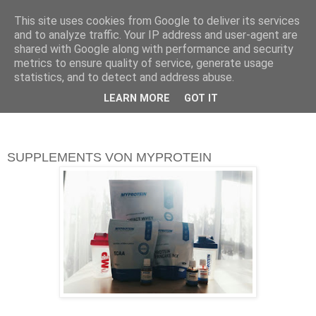
This site uses cookies from Google to deliver its services
and to analyze traffic. Your IP address and user-agent are
shared with Google along with performance and security
metrics to ensure quality of service, generate usage
statistics, and to detect and address abuse.
LEARN MORE
GOT IT
FITNESS
SUPPLEMENTS VON MYPROTEIN