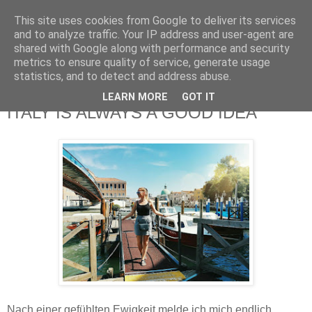
This site uses cookies from Google to deliver its services
and to analyze traffic. Your IP address and user-agent are
shared with Google along with performance and security
metrics to ensure quality of service, generate usage
statistics, and to detect and address abuse.
LEARN MORE
GOT IT
Mittwoch, 13. September 2017
ITALY IS ALWAYS A GOOD IDEA
Nach einer gefühlten Ewigkeit melde ich mich endlich