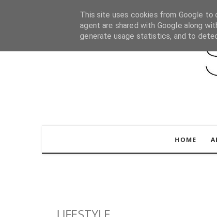
This site uses cookies from Google to d
agent are shared with Google along wit
generate usage statistics, and to dete
HOME
A
LIFESTYLE