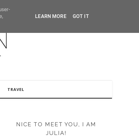
user-
e,
LEARN MORE
GOT IT
TRAVEL
NICE TO MEET YOU, I AM
JULIA!