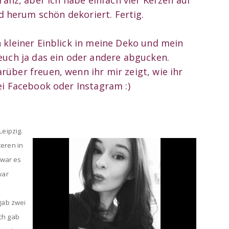
nd herum schön dekoriert. Fertig.
n kleiner Einblick in meine Deko und mein
 euch ja das ein oder andere abgucken.
rüber freuen, wenn ihr mir zeigt, wie ihr
bei Facebook oder Instagram :)
Leipzig.
eren in
war es
war
gab zwei
ch gab