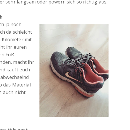
er sehr langsam oder powern sich so richtig aus.
uh
h ja noch
ch da schleicht
le Kilometer mit
ht ihr euren
ren Fuß
nden, macht ihr
nd kauft euch
r abwechselnd
o das Material
 auch nicht