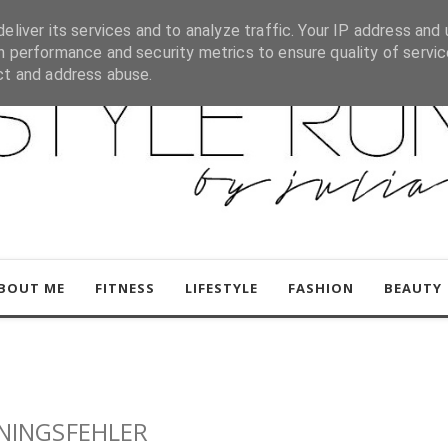
eliver its services and to analyze traffic. Your IP address and 
h performance and security metrics to ensure quality of servic
ct and address abuse.
BOUT ME
FITNESS
LIFESTYLE
FASHION
BEAUTY
ININGSFEHLER