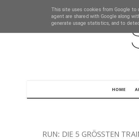
This site uses cookies from Google to d
agent are shared with Google along wit
generate usage statistics, and to dete
HOME
A
RUN: DIE 5 GRÖSSTEN TRA