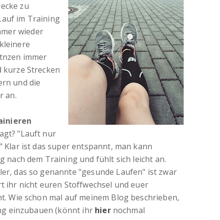
recke zu
Lauf im Training
mmer wieder
kleinere
atnzen immer
d kurze Strecken
ern und die
r an.
ainieren
agt? "Lauft nur
." Klar ist das super entspannt, man kann
ig nach dem Training und fühlt sich leicht an.
ler, das so genannte "gesunde Laufen" ist zwar
rt ihr nicht euren Stoffwechsel und euer
cht. Wie schon mal auf meinem Blog beschrieben,
ning einzubauen (könnt ihr
hier
nochmal