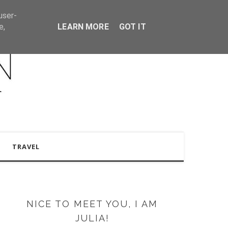
user-
e,
LEARN MORE
GOT IT
TRAVEL
NICE TO MEET YOU, I AM
JULIA!