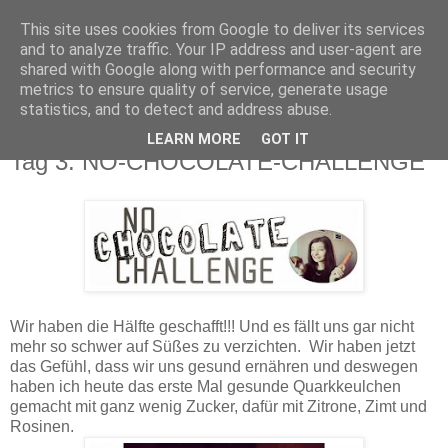
This site uses cookies from Google to deliver its services
and to analyze traffic. Your IP address and user-agent are
shared with Google along with performance and security
metrics to ensure quality of service, generate usage
statistics, and to detect and address abuse.
LEARN MORE
GOT IT
Mittwoch, 28. Januar 2015
Tag 3: NO-CHOCOLATE-CHALLENGE
Wir haben die Hälfte geschafft!!! Und es fällt uns gar nicht
mehr so schwer auf Süßes zu verzichten. Wir haben jetzt
das Gefühl, dass wir uns gesund ernähren und deswegen
haben ich heute das erste Mal gesunde Quarkkeulchen
gemacht mit ganz wenig Zucker, dafür mit Zitrone, Zimt und
Rosinen.