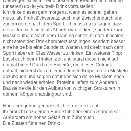
Deswegen ist es mir eine besondere Freude euch meinen
(unseren) do- it- yourself- Drink vorzustellen.
Ich trinke diesen gern morgens, wenn es schnell gehen
muss, als Frühstücksersatz, auch mal Zwischendurch und
zudem gerne nach dem Sport. Ich muss dazu sagen, dass
dieser für mich nicht als Abnehmwaffe dient, sondern zum
Muskelaufbau! Nach dem Training solltet ihr darauf achten,
nicht sofort den Drink herunterzuschlingen, sondern besser
eine halbe bis eine Stunde zu warten und direkt nach dem
Sport lieber ein Glas Wasser zu trinken. Ein weiterer Tipp:
Lasst euch beim Trinken Zeit und stürzt diesen nicht auf
einmal hinter! Durch die Eiweiße, die dieses Getränk
enthält, hinderst du zum einen deinen Körper daran Muskeln
abzubauen und sorgen dafür das sich deine Muskeln nach
und nach wieder erholen. Proteine liefern zum Anderen
Bausteine die für den Aufbau von wichtigen Strukturen in
deinem Körper unabdingbar sind.
Nun aber genug gequasselt, hier mein Rezept:
Ihr braucht dazu einen Pürierstab oder einen Standmixer.
Außerdem ein hohes Gefäß zum Zubereiten.
Die Zutaten für einen Drink: