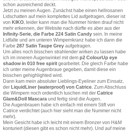
schon ausreichend deckt.
Jetzt zu meinen Augen. Zunächst habe einen hellrosanen
Lidschatten auf mein komplettes Lid aufgetragen, dieser ist
von
KIKO
, leider kann man die Nummer hinten drauf nicht
mehr erkennen, der Website nach dürfte es aber aus der
Infinity-Serie, die Farbe 224 Satin Candy
sein. In meine
Lidfalte und am unteren Wimpernkranz habe ich dann die
Farbe
287 Satin Taupe Grey
aufgetragen.
Um alles noch bisschen strahlender wirken zu lassen habe
ich im inneren Augenwinkel mit dem
p2 ColourUp eye
shadow in 010 free spirit
gearbeitet. Die gleich Farbe habe
ich unter meine Augenbraue gegeben, damit diese ein
bisschen gehighlighted wird.
Dann kam mein absoluter Lieblings-Eyeliner zum Einsatz,
der
LiquidLiner (waterproof) von Catrice
. Zum Abschluss
die Wimpern noch ordentlich tuschen mit der
Catrice
Glam&Doll Mascara
und fertig sind die Augen.
Die Augenbrauen habe ich einfach mit einem Stift von
Catrice verdichtet (auch hier sieht man die Nummer nicht
mehr).
Mein Gesicht habe ich leicht mit einem Bronzer von H&M
konturiert (diesen gibt es schon nicht mehr). Und auf meine